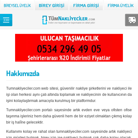
Back
TÜM NAKLİYECİLER
Adana
Adıyaman
Afyon
Ağrı
Hakkımızda
Aksaray
Amasya
Ankara
Antalya
Tumnakliyeciler.com web sitesi, güvenilir nakliye şirketlerini ve nakliyeci ile
Ardahan
Artvin
işi olan herkesi aynı çatı altında toplamak ve nakliyecinin de kullanıcının da
işini kolaylaştırmak amacıyla kurulmuş bir platformdur.
Aydın
Balıkesir
Tumnakliyeciler.com portalı sayesinde artık evden eve veya ofisten ofise
taşınma işleriniz hem daha güvenli hem de bir eziyet olmaktan çıkmış kolay
Bartın
Batman
bir iş halîne gelecektir.
Bayburt
Bilecik
Kullanımı kolay ve rahat olan tumnakliyeciler.com sayesinde artık nakliyeci
için müşteri bulmak, birey için ise nakliyeci bulmak çok daha kolay olacak.