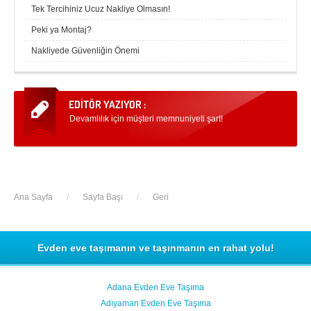
İzmir
K.Maraş
Tek Tercihiniz Ucuz Nakliye Olmasın!
Karabük
Karaman
Peki ya Montaj?
Nakliyede Güvenliğin Önemi
Kars
Kastamonu
Kayseri
Kırıkkale
Kırklareli
Kırşehir
Devamlılık için müşteri memnuniyeti şart!
Kilis
Kocaeli
Konya
Kütahya
Malatya
Manisa
Ana Sayfa
/
Sayfa Başı
/
Geri
Mardin
Mersin
Muğla
Muş
Evden eve taşımanın ve taşınmanın en rahat yolu!
Nevşehir
Niğde
Ordu
Osmaniye
Adana Evden Eve Taşıma
Adıyaman Evden Eve Taşıma
Rize
Sakarya