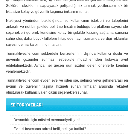
Bingöl
Bitlis
Sektörün eksiklerini saptayarak geliştirdiğimiz tumnakliyeciler.com tek bir
tıkla size kolay ve güvenilir taşınma imkanını sunar.
Bolu
Burdur
Nakliyeci yönünden bakıldığında ise kullanıcının istekleri ve taleplerini
Bursa
Çanakkale
anlaşılır ve net bir şekilde belirtme fırsatını bulduğu bu platform sayesinde
seçenekleri görerek kendisine kolay bir şekilde kazanç sağlama şansına
Çankırı
Çorum
sahip olur, daha büyük kitlelere hitap eder, aynı zamanda verdiği reklamlar
sayesinde marka bilinirliğini arttırır.
Denizli
Diyarbakır
Tumnakliyeciler.com sektördeki benzerlerinin dışında kullanıcı dostu ve
Düzce
Edirne
güvenilir çözümler sunması sebebiyle muadillerinden kolayca ayırt
edilebilmektedir. Ayrıca her geçen gün sizden gelen önerilerle kendini
Elazığ
Erzincan
yenilemektedir.
Erzurum
Eskişehir
Tumnakliyeciler.com evden eve ve işten işe, şehiriçi veya şehirlerarası en
uygun ve güvenilir taşıma hizmeti sunan firmalar arasında rekabet
Gaziantep
Giresun
oluşturarak kullanıcıya en cazip seçenekleri sunar.
Gümüşhane
Hakkari
EDİTÖR YAZILARI
Hatay
Iğdır
Devamlılık için müşteri memnuniyeti şart!
Isparta
İstanbul
Evinizi taşımanın adresi belli, peki ya tadilat?