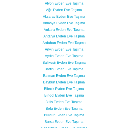
Afyon Evden Eve Taşıma
Samsun
Siirt
Ağrı Evden Eve Taşıma
Aksaray Evden Eve Taşıma
Sinop
Sivas
Amasya Evden Eve Taşıma
Ankara Evden Eve Taşıma
Şanlıurfa
Şırnak
Antalya Evden Eve Taşıma
Tekirdağ
Tokat
Ardahan Evden Eve Taşıma
Artvin Evden Eve Taşıma
Trabzon
Tunceli
Aydın Evden Eve Taşıma
Uşak
Van
Balıkesir Evden Eve Taşıma
Bartın Evden Eve Taşıma
Yalova
Yozgat
Batman Evden Eve Taşıma
Bayburt Evden Eve Taşıma
Zonguldak
Bilecik Evden Eve Taşıma
Bingöl Evden Eve Taşıma
MÜŞTERİ TALEPLERİ
Bitlis Evden Eve Taşıma
Bolu Evden Eve Taşıma
DEFTER
Burdur Evden Eve Taşıma
Bursa Evden Eve Taşıma
NAKLİYECİ İLANLARI