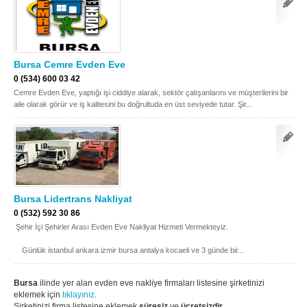
Bursa Cemre Evden Eve
0 (534) 600 03 42
Cemre Evden Eve, yaptığı işi ciddiye alarak, sektör çalışanlarını ve müşterilerini bir
aile olarak görür ve iş kalitesini bu doğrultuda en üst seviyede tutar. Şir...
Bursa Lidertrans Nakliyat
0 (532) 592 30 86
Şehir İçi Şehirler Arası Evden Eve Nakliyat Hizmeti Vermekteyiz.
Günlük istanbul ankara izmir bursa antalya kocaeli ve 3 günde bir...
Bursa
ilinde yer alan evden eve nakliye firmaları listesine şirketinizi
eklemek için
tıklayınız
.
Şirketinizi firma listesine eklemek
süresiz
ve
ücretsizdir
.