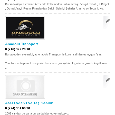
Bursa Nakliye Firmaları Arasında Kalitesinden Bahsettirmiş , Vergi Levhalı , K Belgeli
, Özmal Araçlı Resmi Firmalardan Biridir. Şehiriçi Şehirler Arası Araç Tedarik Ko...
Anadolu Transport
0 (216) 397 20 10
Bursa evden eve nakliyat: Anadolu Transport ile kurumsal hizmet, uygun fiyat:
Yeni bir eve taşınmak isteyenler bu süreci çok iyi bilir: Eşyaların gazete kağıtlarına
...
Asel Evden Eve Taşımacılık
0 (224) 361 60 30
2001 ylından bu yana bursa da hizmet vermekteyiz