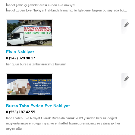
İnegöl şehir içi şehirler arası evden eve nakliyat.
İnegöl Evden Eve Nakliyat Hakkında firmamız ile ilgili genel bilgileri bu sayfada bul...
Elvin Nakliyat
0 (542) 329 90 17
her güün bursa istanbul aracımız bulunur
Bursa Taha Evden Eve Nakliyat
0 (553) 187 42 55
taha Evden Eve Naliyat Olarak Bursa’da olarak 2003 yılından beri siz değerli
müşterilerimize en uygun fiyat ve en kaliteli hizmet prensibimiz ile çalışarak her
geçen g&u...