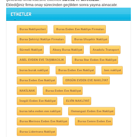
Eklediğiniz firma onay sürecinden geçtikten sonra yayına alınacatır.
ETİKETLER
Bursa Nakliyecileri
Bursa Evden Eve Nakliye Firmaları
Bursa Şehiriçi Nakliye Firmaları
Bursa Uluşehir Nakliyat
Sürmeli Nakliyat
Aksoy Bursa Nakliyat
Anadolu Transport
ASEL EVDEN EVE TAŞIMACILIK
Bursa Star Evden Eve Nakliyat
bursa burak nakliyat
Bursa Evden Eve Nakliyat
ben nakliyat
Bursa Evden Eve Nakliyat
ERGÜN EVDEN EVE NAKLİYAT
NAKİLNAK
Bursa Evden Eve Nakliyat
İnegöl Evden Eve Nakliyat
ELVİN NAKLİYAT
bursa taha evden eve nakliyat
Osmangazi Evden Eve Nakliyat
Bursa Merinos Evden Eve Nakliyat
Bursa Cemre Evden Eve
Bursa Lidertrans Nakliyat