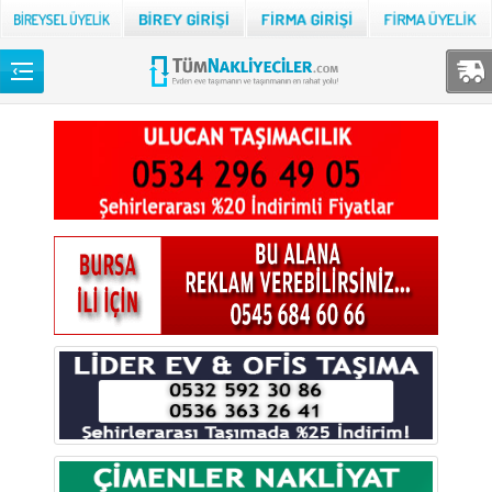
Back
TÜM NAKLİYECİLER
Adana
Adıyaman
Afyon
Ağrı
Aksaray
Amasya
Ankara
Antalya
Ardahan
Artvin
Aydın
Balıkesir
Bartın
Batman
Bayburt
Bilecik