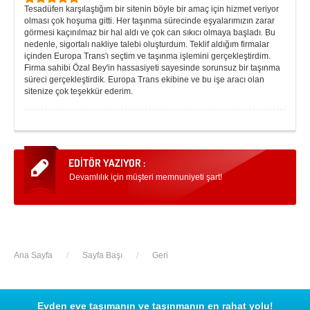
Tesadüfen karşılaştığım bir sitenin böyle bir amaç için hizmet veriyor
olması çok hoşuma gitti. Her taşınma sürecinde eşyalarımızın zarar
görmesi kaçınılmaz bir hal aldı ve çok can sıkıcı olmaya başladı. Bu
nedenle, sigortalı nakliye talebi oluşturdum. Teklif aldığım firmalar
içinden Europa Trans'ı seçtim ve taşınma işlemini gerçekleştirdim.
Firma sahibi Özal Bey'in hassasiyeti sayesinde sorunsuz bir taşınma
süreci gerçekleştirdik. Europa Trans ekibine ve bu işe aracı olan
sitenize çok teşekkür ederim.
Devamlılık için müşteri memnuniyeti şart!
Ana Sayfa
/
Sayfa Başı
/
Geri
Evden eve taşımanın ve taşınmanın en rahat yolu!