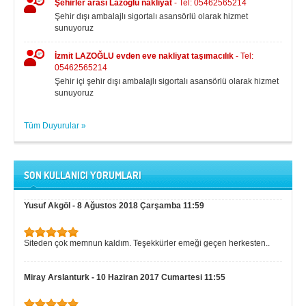
Şehirler arası Lazoğlu nakliyat
- Tel: 05462565214
Şehir dışı ambalajlı sigortalı asansörlü olarak hizmet
sunuyoruz
İzmit LAZOĞLU evden eve nakliyat taşımacılık
- Tel:
05462565214
Şehir içi şehir dışı ambalajlı sigortalı asansörlü olarak hizmet
sunuyoruz
Tüm Duyurular »
SON KULLANICI YORUMLARI
Yusuf Akgöl
-
8 Ağustos 2018 Çarşamba 11:59
Siteden çok memnun kaldım. Teşekkürler emeği geçen herkesten..
Miray Arslanturk
-
10 Haziran 2017 Cumartesi 11:55