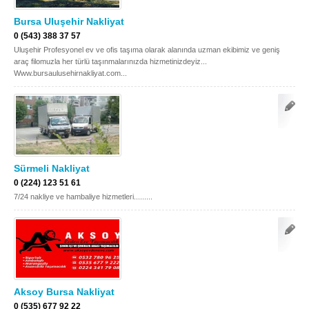
Bursa Uluşehir Nakliyat
Samsun
Siirt
0 (543) 388 37 57
Sinop
Sivas
Uluşehir Profesyonel ev ve ofis taşıma olarak alanında uzman ekibimiz ve geniş
araç filomuzla her türlü taşınmalarınızda hizmetinizdeyiz...
Şanlıurfa
Şırnak
Www.bursaulusehirnakliyat.com...
Tekirdağ
Tokat
Trabzon
Tunceli
Uşak
Van
Sürmeli Nakliyat
Yalova
Yozgat
0 (224) 123 51 61
7/24 nakliye ve hambaliye hizmetleri.........
Zonguldak
MÜŞTERİ TALEPLERİ
DEFTER
Aksoy Bursa Nakliyat
NAKLİYECİ İLANLARI
0 (535) 677 92 22