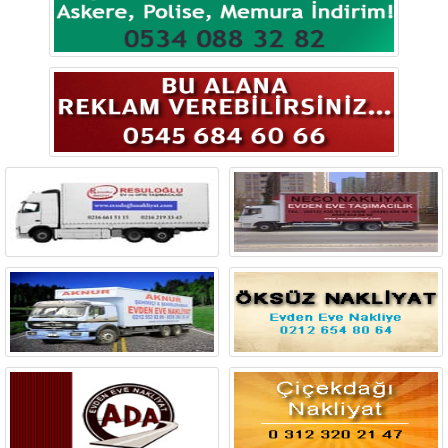
Bingöl
Bitlis
Bolu
Burdur
Bursa
Çanakkale
Çankırı
Çorum
Denizli
Diyarbakır
Düzce
Edirne
Elazığ
Erzincan
Erzurum
Eskişehir
Gaziantep
Giresun
Gümüşhane
Hakkari
Hatay
Iğdır
Isparta
İstanbul