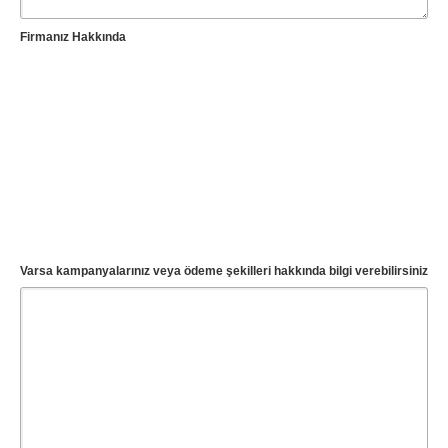
Samsun
Siirt
Firmanız Hakkında
Sinop
Sivas
Şanlıurfa
Şırnak
Tekirdağ
Tokat
Trabzon
Tunceli
Uşak
Van
Yalova
Yozgat
Varsa kampanyalarınız veya ödeme şekilleri hakkında bilgi verebilirsiniz
Zonguldak
MÜŞTERİ TALEPLERİ
DEFTER
NAKLİYECİ İLANLARI