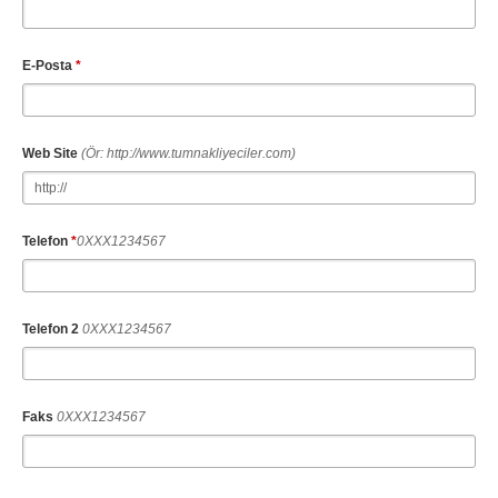
Bingöl
Bitlis
Bolu
Burdur
E-Posta
*
Bursa
Çanakkale
Çankırı
Çorum
Web Site
(Ör: http://www.tumnakliyeciler.com)
Denizli
Diyarbakır
Düzce
Edirne
Telefon
*
0XXX1234567
Elazığ
Erzincan
Erzurum
Eskişehir
Telefon 2
0XXX1234567
Gaziantep
Giresun
Gümüşhane
Hakkari
Hatay
Iğdır
Faks
0XXX1234567
Isparta
İstanbul