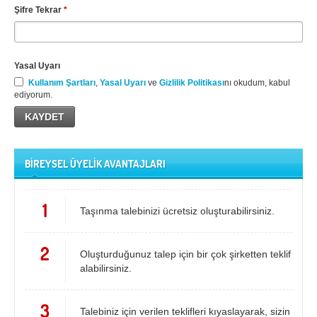
İzmir
K.Maraş
Şifre Tekrar
*
Karabük
Karaman
Kars
Kastamonu
Yasal Uyarı
Kayseri
Kırıkkale
Kullanım Şartları
,
Yasal Uyarı
ve
Gizlilik Politikası
nı okudum, kabul
ediyorum.
Kırklareli
Kırşehir
Kilis
Kocaeli
Konya
Kütahya
BİREYSEL ÜYELİK AVANTAJLARI
Malatya
Manisa
1
Mardin
Mersin
Taşınma talebinizi ücretsiz oluşturabilirsiniz.
Muğla
Muş
2
Oluşturduğunuz talep için bir çok şirketten teklif
Nevşehir
Niğde
alabilirsiniz.
Ordu
Osmaniye
3
Talebiniz için verilen teklifleri kıyaslayarak, sizin
Rize
Sakarya