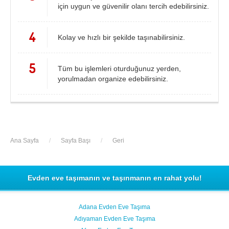
için uygun ve güvenilir olanı tercih edebilirsiniz.
Samsun
Siirt
4
Sinop
Sivas
Kolay ve hızlı bir şekilde taşınabilirsiniz.
Şanlıurfa
Şırnak
5
Tüm bu işlemleri oturduğunuz yerden,
Tekirdağ
Tokat
yorulmadan organize edebilirsiniz.
Trabzon
Tunceli
Uşak
Van
Yalova
Yozgat
Ana Sayfa
/
Sayfa Başı
/
Geri
Zonguldak
MÜŞTERİ TALEPLERİ
Evden eve taşımanın ve taşınmanın en rahat yolu!
DEFTER
Adana Evden Eve Taşıma
Adıyaman Evden Eve Taşıma
NAKLİYECİ İLANLARI