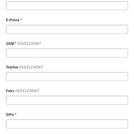
Bingöl
Bitlis
Bolu
Burdur
E-Posta
*
Bursa
Çanakkale
Çankırı
Çorum
GSM
*
05XX1234567
Denizli
Diyarbakır
Düzce
Edirne
Telefon
0XXX1234567
Elazığ
Erzincan
Erzurum
Eskişehir
Gaziantep
Giresun
Faks
0XXX1234567
Gümüşhane
Hakkari
Hatay
Iğdır
Şifre
*
Isparta
İstanbul