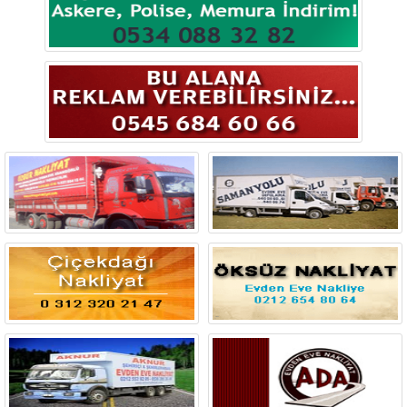
Bingöl
Bitlis
Bolu
Burdur
Bursa
Çanakkale
Çankırı
Çorum
Denizli
Diyarbakır
Düzce
Edirne
Elazığ
Erzincan
Erzurum
Eskişehir
Gaziantep
Giresun
Gümüşhane
Hakkari
Hatay
Iğdır
Isparta
İstanbul