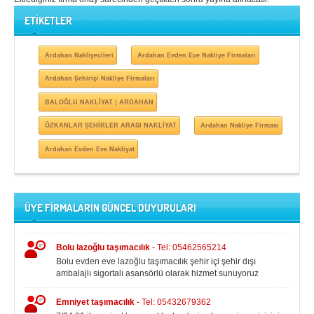
ETİKETLER
Ardahan Nakliyecileri
Ardahan Evden Eve Nakliye Firmaları
Ardahan Şehiriçi Nakliye Firmaları
BALOĞLU NAKLİYAT | ARDAHAN
ÖZKANLAR ŞEHİRLER ARASI NAKLİYAT
Ardahan Nakliye Firması
Ardahan Evden Eve Nakliyat
ÜYE FİRMALARIN GÜNCEL DUYURULARI
Bolu lazoğlu taşımacılık
- Tel: 05462565214
Bolu evden eve lazoğlu taşımacılık şehir içi şehir dışı
ambalajlı sigortalı asansörlü olarak hizmet sunuyoruz
Emniyet taşımacılık
- Tel: 05432679362