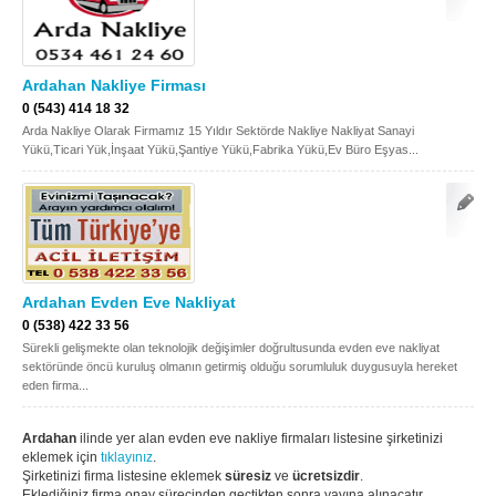
Ardahan Nakliye Firması
0 (543) 414 18 32
Arda Nakliye Olarak Firmamız 15 Yıldır Sektörde Nakliye Nakliyat Sanayi
Yükü,Ticari Yük,İnşaat Yükü,Şantiye Yükü,Fabrika Yükü,Ev Büro Eşyas...
Ardahan Evden Eve Nakliyat
0 (538) 422 33 56
Sürekli gelişmekte olan teknolojik değişimler doğrultusunda evden eve nakliyat
sektöründe öncü kuruluş olmanın getirmiş olduğu sorumluluk duygusuyla hereket
eden firma...
Ardahan
ilinde yer alan evden eve nakliye firmaları listesine şirketinizi
eklemek için
tıklayınız
.
Şirketinizi firma listesine eklemek
süresiz
ve
ücretsizdir
.
Eklediğiniz firma onay sürecinden geçtikten sonra yayına alınacatır.