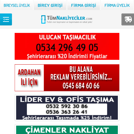
Back
TÜM NAKLİYECİLER
Adana
Adıyaman
Afyon
Ağrı
Aksaray
Amasya
Ankara
Antalya
Ardahan
Artvin
Aydın
Balıkesir
Bartın
Batman
Bayburt
Bilecik