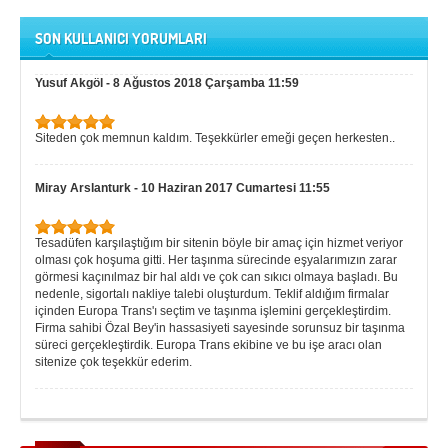
SON KULLANICI YORUMLARI
Yusuf Akgöl
-
8 Ağustos 2018 Çarşamba 11:59
Siteden çok memnun kaldım. Teşekkürler emeği geçen herkesten..
Miray Arslanturk
-
10 Haziran 2017 Cumartesi 11:55
Tesadüfen karşılaştığım bir sitenin böyle bir amaç için hizmet veriyor
olması çok hoşuma gitti. Her taşınma sürecinde eşyalarımızın zarar
görmesi kaçınılmaz bir hal aldı ve çok can sıkıcı olmaya başladı. Bu
nedenle, sigortalı nakliye talebi oluşturdum. Teklif aldığım firmalar
içinden Europa Trans'ı seçtim ve taşınma işlemini gerçekleştirdim.
Firma sahibi Özal Bey'in hassasiyeti sayesinde sorunsuz bir taşınma
süreci gerçekleştirdik. Europa Trans ekibine ve bu işe aracı olan
sitenize çok teşekkür ederim.