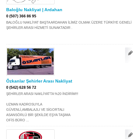
Baloğlu Nakliyat | Ardahan
Samsun
Siirt
0 (507) 366 86 95
Sinop
Sivas
BALOĞLU NAKLİYAT BAŞTA ARDAHAN İLİMİZ OLMAK ÜZERE TÜRKİYE GENELİ
ŞEHİRLER ARASI HİZMETİ SUNAKTADIR .
Şanlıurfa
Şırnak
Tekirdağ
Tokat
Trabzon
Tunceli
Uşak
Van
Yalova
Yozgat
Özkanlar Şehirler Arası Nakliyat
0 (542) 628 56 72
Zonguldak
ŞEHİRLER ARASI NAKLİYATTA %20 İNDİRİM!!!
UZMAN KADROSUYLA
MÜŞTERİ TALEPLERİ
GÜVENLİ,AMBALAJLI VE SİGORTALI
ASANSÖRLÜ BİR ŞEKİLDE EŞYA TAŞIMA
OFİS BÜRO ...
DEFTER
NAKLİYECİ İLANLARI