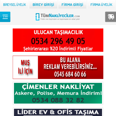
Back
TÜM NAKLİYECİLER
Adana
Adıyaman
Afyon
Ağrı
Aksaray
Amasya
Ankara
Antalya
Ardahan
Artvin
Aydın
Balıkesir
Bartın
Batman
Bayburt
Bilecik