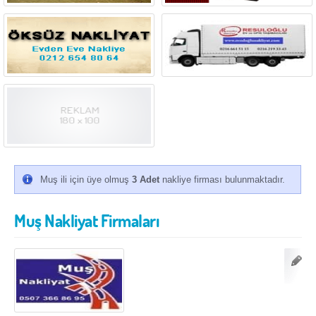
İzmir
K.Maraş
Karabük
Karaman
Kars
Kastamonu
Kayseri
Kırıkkale
Kırklareli
Kırşehir
Kilis
Kocaeli
Konya
Kütahya
Muş ili için üye olmuş
3 Adet
nakliye firması bulunmaktadır.
Malatya
Manisa
Mardin
Mersin
Muş Nakliyat Firmaları
Muğla
Muş
Nevşehir
Niğde
Ordu
Osmaniye
Rize
Sakarya