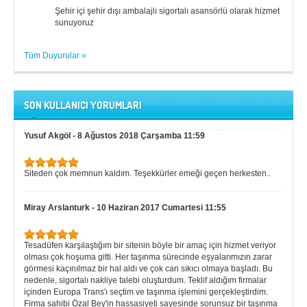
Şehir içi şehir dışı ambalajlı sigortalı asansörlü olarak hizmet
sunuyoruz
Tüm Duyurular »
SON KULLANICI YORUMLARI
Yusuf Akgöl
-
8 Ağustos 2018 Çarşamba 11:59
Siteden çok memnun kaldım. Teşekkürler emeği geçen herkesten..
Miray Arslanturk
-
10 Haziran 2017 Cumartesi 11:55
Tesadüfen karşılaştığım bir sitenin böyle bir amaç için hizmet veriyor
olması çok hoşuma gitti. Her taşınma sürecinde eşyalarımızın zarar
görmesi kaçınılmaz bir hal aldı ve çok can sıkıcı olmaya başladı. Bu
nedenle, sigortalı nakliye talebi oluşturdum. Teklif aldığım firmalar
içinden Europa Trans'ı seçtim ve taşınma işlemini gerçekleştirdim.
Firma sahibi Özal Bey'in hassasiyeti sayesinde sorunsuz bir taşınma