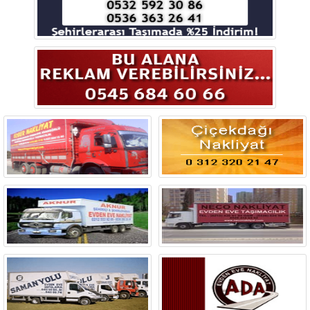
Bingöl
Bitlis
Bolu
Burdur
Bursa
Çanakkale
Çankırı
Çorum
Denizli
Diyarbakır
Düzce
Edirne
Elazığ
Erzincan
Erzurum
Eskişehir
Gaziantep
Giresun
Gümüşhane
Hakkari
Hatay
Iğdır
Isparta
İstanbul