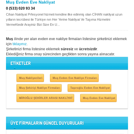
Muş Evden Eve Nakliyat
0 (533) 020 93 34
Cihan Nakliyat Prfesyonel hizmeti kendine ilke edinmiş olan CİHAN nakliyat uzun
yılların tecrübesi ile Türkiye nın Her Yerine Nakliyat Ve Taşıma Hizmetini
VermeKtedir Arayiniz Bizi Size En U...
Muş
ilinde yer alan evden eve nakliye firmaları listesine şirketinizi eklemek
için
tıklayınız
.
Şirketinizi firma listesine eklemek
süresiz
ve
ücretsizdir
.
Eklediğiniz firma onay sürecinden geçtikten sonra yayına alınacatır.
ETİKETLER
Muş Nakliyecileri
Muş Evden Eve Nakliye Firmaları
Muş Şehiriçi Nakliye Firmaları
Taşıroğlu Evden Eve Nakliyat
MİROĞLU ŞEHİRLER ARASI NAKLİYAT
Muş Evden Eve Nakliyat
ÜYE FİRMALARIN GÜNCEL DUYURULARI