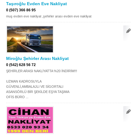
Taşıroğlu Evden Eve Nakliyat
Samsun
Siirt
0 (507) 366 86 95
muş evden eve nakliyat ,şehirler arası evden eve nakliyat
Sinop
Sivas
Şanlıurfa
Şırnak
Tekirdağ
Tokat
Trabzon
Tunceli
Miroğlu Şehirler Arası Nakliyat
0 (542) 628 56 72
Uşak
Van
ŞEHİRLER ARASI NAKLİYATTA %20 İNDİRİM!!!
Yalova
Yozgat
UZMAN KADROSUYLA
GÜVENLİ,AMBALAJLI VE SİGORTALI
Zonguldak
ASANSÖRLÜ BİR ŞEKİLDE EŞYA TAŞIMA
OFİS BÜRO ...
MÜŞTERİ TALEPLERİ
DEFTER
NAKLİYECİ İLANLARI