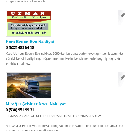
ve günümüz teknolojilerini b...
Kars Evden Eve Nakliyat
0 (532) 483 54 18
Kars Uzman Evden Eve nakliyat 1999'dan bu yana evden eve taşımacılık alanında
sürekli kendini geliştirmiş müşteri memnuniyetini kendisine hedef seçmiş, taşıdığı
emtiaları hızlı, g...
Miroğlu Şehirler Arası Nakliyat
0 (538) 951 99 31
FİRMAMIZ SADECE ŞEHİRLER ARASI HİZMETİ SUNMAKTADIR!!!
MİROĞLU Evden Eve Nakliyat; genç ve dinamik yapısı, profesyonel elemanları ve
kurumsal taşımalara getirdiği yepyeni ...