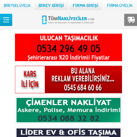
Back
TÜM NAKLİYECİLER
Adana
Adıyaman
Afyon
Ağrı
Aksaray
Amasya
Ankara
Antalya
Ardahan
Artvin
Aydın
Balıkesir
Bartın
Batman
Bayburt
Bilecik