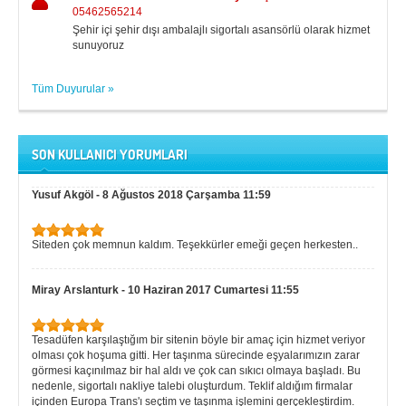
05462565214
Şehir içi şehir dışı ambalajlı sigortalı asansörlü olarak hizmet
sunuyoruz
Tüm Duyurular »
SON KULLANICI YORUMLARI
Yusuf Akgöl
-
8 Ağustos 2018 Çarşamba 11:59
Siteden çok memnun kaldım. Teşekkürler emeği geçen herkesten..
Miray Arslanturk
-
10 Haziran 2017 Cumartesi 11:55
Tesadüfen karşılaştığım bir sitenin böyle bir amaç için hizmet veriyor
olması çok hoşuma gitti. Her taşınma sürecinde eşyalarımızın zarar
görmesi kaçınılmaz bir hal aldı ve çok can sıkıcı olmaya başladı. Bu
nedenle, sigortalı nakliye talebi oluşturdum. Teklif aldığım firmalar
içinden Europa Trans'ı seçtim ve taşınma işlemini gerçekleştirdim.