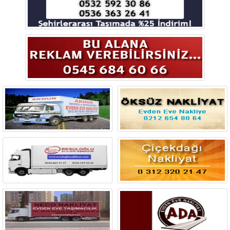
Bingöl
Bitlis
Bolu
Burdur
Bursa
Çanakkale
Çankırı
Çorum
Denizli
Diyarbakır
Düzce
Edirne
Elazığ
Erzincan
Erzurum
Eskişehir
Gaziantep
Giresun
Gümüşhane
Hakkari
Hatay
Iğdır
Isparta
İstanbul