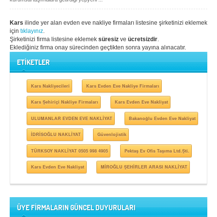
Kars
ilinde yer alan evden eve nakliye firmaları listesine şirketinizi eklemek
için
tıklayınız
.
Şirketinizi firma listesine eklemek
süresiz
ve
ücretsizdir
.
Eklediğiniz firma onay sürecinden geçtikten sonra yayına alınacatır.
ETİKETLER
Kars Nakliyecileri
Kars Evden Eve Nakliye Firmaları
Kars Şehiriçi Nakliye Firmaları
Kars Evden Eve Nakliyat
ULUMANLAR EVDEN EVE NAKLİYAT
Bakanoğlu Evden Eve Nakliyat
İDRİSOĞLU NAKLİYAT
Güvenlojistik
TÜRKSOY NAKLİYAT 0505 998 4905
Pektaş Ev Ofis Taşıma Ltd.Şti.
Kars Evden Eve Nakliyat
MİROĞLU ŞEHİRLER ARASI NAKLİYAT
ÜYE FİRMALARIN GÜNCEL DUYURULARI