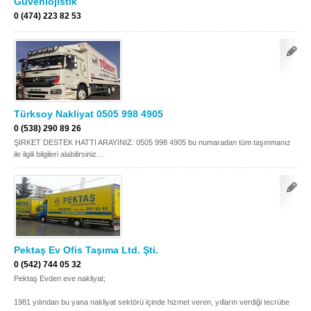
Güvenlojistik
0 (474) 223 82 53
Türksoy Nakliyat 0505 998 4905
0 (538) 290 89 26
ŞİRKET DESTEK HATTI ARAYINIZ: 0505 998 4905 bu numaradan tüm taşınmanız
ile ilgili bilgileri alabilirsiniz....
Pektaş Ev Ofis Taşıma Ltd. Şti.
0 (542) 744 05 32
Pektaş Evden eve nakliyat;
1981 yılından bu yana nakliyat sektörü içinde hizmet veren, yılların verdiği tecrübe