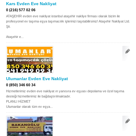
Kars Evden Eve Nakliyat
Samsun
Siirt
0 (216) 577 02 06
ATAŞEHİR evden eve nakliyat istanbul ataşehir nakliye firması olarak bizim ile
Sinop
Sivas
profesyonel ev taşıma eşya taşımacılık işlerinizi taşıtabilirsiniz! Ataşehir Nakliyat Ltd.
Şti.
Şanlıurfa
Şırnak
Ataşehir e...
Tekirdağ
Tokat
Trabzon
Tunceli
Uşak
Van
Yalova
Yozgat
Ulumanlar Evden Eve Nakliyat
0 (850) 346 60 34
Zonguldak
Hizmetlerimiz evden eve nakliyat ın yanısıra ev eşyası depolama ve özel taşıma
desteği hizmetlerimiz ile bağdaştırılmaktadır.
PLANLI HİZMET
MÜŞTERİ TALEPLERİ
Ulumanlar olarak tüm ev eşya...
DEFTER
NAKLİYECİ İLANLARI